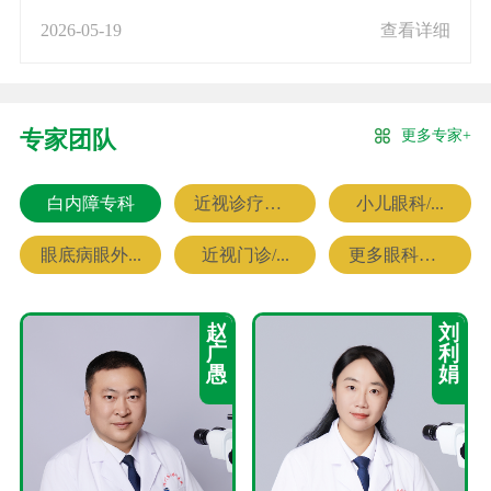
2026-05-19
查看详细
更多专家+
专家团队
白内障专科
近视诊疗专科
小儿眼科/...
眼底病眼外...
近视门诊/...
更多眼科专家
赵
刘
广
利
愚
娟