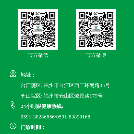
官方微信
官方微博
地址：
台江院区: 福州市台江区西二环南路35号
仓山院区: 福州市仓山区燎原路179号
24小时眼健康热线:
0591-38286666/0591-83890168
门诊时间：