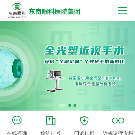
在线咨询
预约挂号
门诊排班
近视诊疗专科