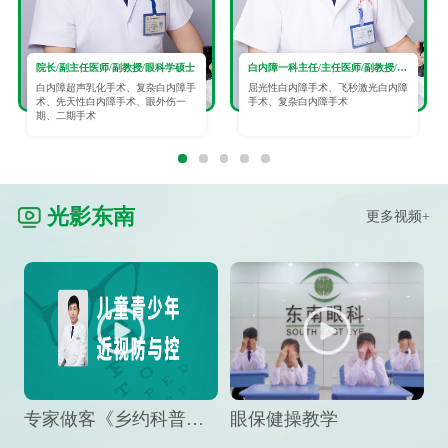
院长/副主任医师/副教授/眼科学硕士
白内障一科主任/主任医师/副教授/眼科学硕士
白内障超声乳化手术、复杂白内障手
屈光性白内障手术、飞秒激光白内障
术、先天性白内障手术、眼外伤一
手术、复杂白内障手术
期、二期手术
光影东南
更多视频+
专家做客《乡约科普》栏目，预防孩子近视竟然这么“简单”
眼保健操教学