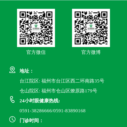
官方微信
官方微博
地址：
台江院区: 福州市台江区西二环南路35号
仓山院区: 福州市仓山区燎原路179号
24小时眼健康热线:
0591-38286666/0591-83890168
门诊时间：