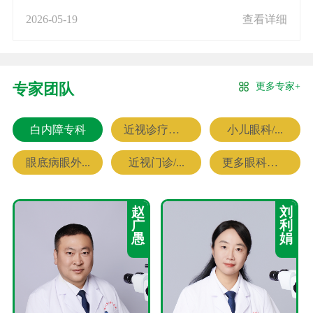
2026-05-19
查看详细
更多专家+
专家团队
白内障专科
近视诊疗专科
小儿眼科/...
眼底病眼外...
近视门诊/...
更多眼科专家
赵
刘
广
利
愚
娟