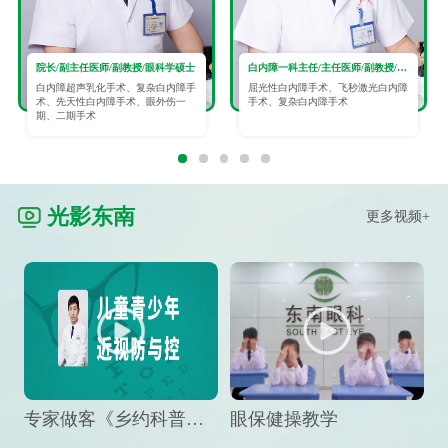
院长/副主任医师/副教授/眼科学硕士
白内障一科主任/主任医师/副教授/眼科学硕士
白内障超声乳化手术、复杂白内障手
屈光性白内障手术、飞秒激光白内障
术、先天性白内障手术、眼外伤一
手术、复杂白内障手术
期、二期手术
光影东南
更多视频+
专家做客《乡约科普》栏目，预防孩子近视竟然这么“简单”
眼保健操教学