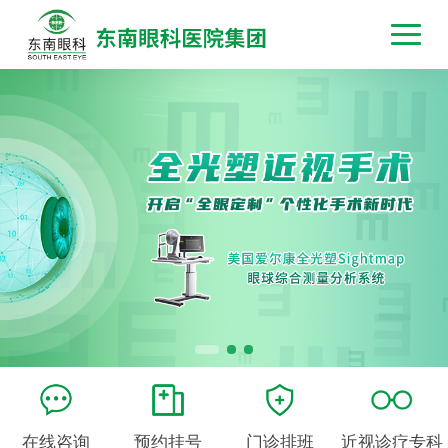
在线咨询
预约挂号
门诊排班
近视诊疗专科