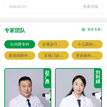
2026-05-19
查看详细
更多专家+
专家团队
白内障专科
近视诊疗专科
小儿眼科/...
眼底病眼外...
近视门诊/...
更多眼科专家
赵
刘
广
利
愚
娟