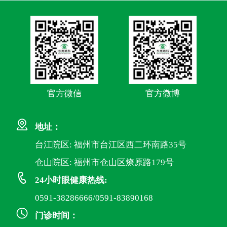
官方微信
官方微博
地址：
台江院区: 福州市台江区西二环南路35号
仓山院区: 福州市仓山区燎原路179号
24小时眼健康热线:
0591-38286666/0591-83890168
门诊时间：