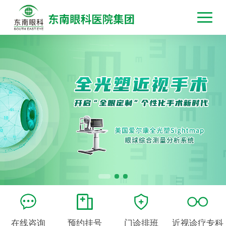
在线咨询
预约挂号
门诊排班
近视诊疗专科