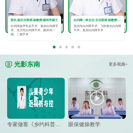
院长/副主任医师/副教授/眼科学硕士
白内障一科主任/主任医师/副教授/眼科学硕士
白内障超声乳化手术、复杂白内障手
屈光性白内障手术、飞秒激光白内障
术、先天性白内障手术、眼外伤一
手术、复杂白内障手术
期、二期手术
光影东南
更多视频+
专家做客《乡约科普》栏目，预防孩子近视竟然这么“简单”
眼保健操教学