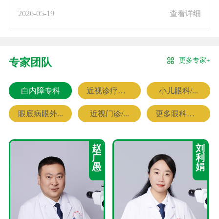
2026-05-19
查看详细
更多专家+
专家团队
白内障专科
近视诊疗专科
小儿眼科/...
眼底病眼外...
近视门诊/...
更多眼科专家
赵
刘
广
利
愚
娟