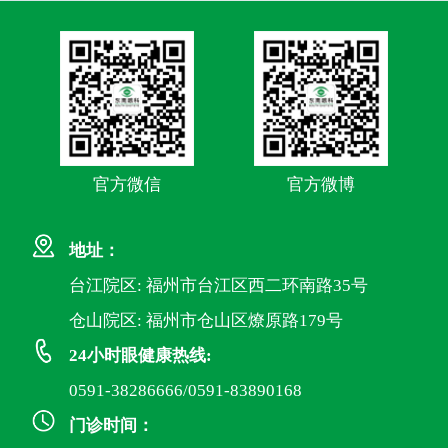
官方微信
官方微博
地址：
台江院区: 福州市台江区西二环南路35号
仓山院区: 福州市仓山区燎原路179号
24小时眼健康热线:
0591-38286666/0591-83890168
门诊时间：