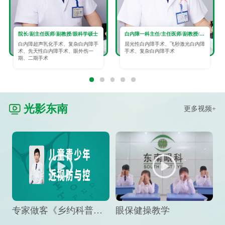
院长/副主任医师/副教授/眼科学硕士
白内障一科主任/主任医师/副教授/眼科学硕士
白内障超声乳化手术、复杂白内障手
屈光性白内障手术、飞秒激光白内障
术、先天性白内障手术、眼外伤一
手术、复杂白内障手术
期、二期手术
光影东南
更多视频+
专家做客《乡约科普》栏目，预防孩子近视竟然这么“简单”
眼保健操教学