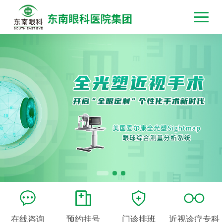
在线咨询
预约挂号
门诊排班
近视诊疗专科