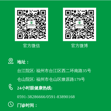
官方微信
官方微博
地址：
台江院区: 福州市台江区西二环南路35号
仓山院区: 福州市仓山区燎原路179号
24小时眼健康热线:
0591-38286666/0591-83890168
门诊时间：