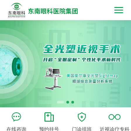
在线咨询
预约挂号
门诊排班
近视诊疗专科