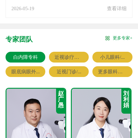
2026-05-19
查看详细
更多专家+
专家团队
白内障专科
近视诊疗专科
小儿眼科/...
眼底病眼外...
近视门诊/...
更多眼科专家
赵
刘
广
利
愚
娟