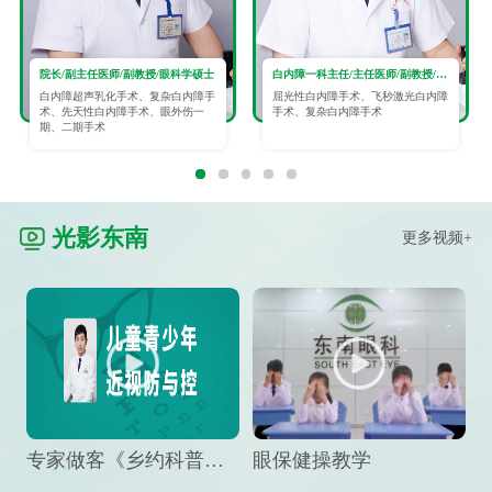
院长/副主任医师/副教授/眼科学硕士
白内障一科主任/主任医师/副教授/眼科学硕士
白内障超声乳化手术、复杂白内障手
屈光性白内障手术、飞秒激光白内障
术、先天性白内障手术、眼外伤一
手术、复杂白内障手术
期、二期手术
光影东南
更多视频+
专家做客《乡约科普》栏目，预防孩子近视竟然这么“简单”
眼保健操教学