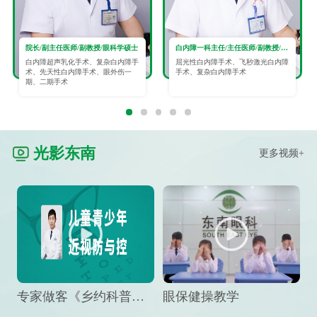
院长/副主任医师/副教授/眼科学硕士
白内障一科主任/主任医师/副教授/眼科学硕士
白内障超声乳化手术、复杂白内障手
屈光性白内障手术、飞秒激光白内障
术、先天性白内障手术、眼外伤一
手术、复杂白内障手术
期、二期手术
光影东南
更多视频+
专家做客《乡约科普》栏目，预防孩子近视竟然这么“简单”
眼保健操教学