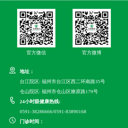
官方微信
官方微博
地址：
台江院区: 福州市台江区西二环南路35号
仓山院区: 福州市仓山区燎原路179号
24小时眼健康热线:
0591-38286666/0591-83890168
门诊时间：