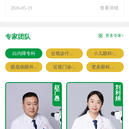
2026-05-19
查看详细
更多专家+
专家团队
白内障专科
近视诊疗专科
小儿眼科/...
眼底病眼外...
近视门诊/...
更多眼科专家
赵
刘
广
利
愚
娟