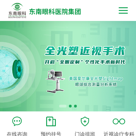
在线咨询
预约挂号
门诊排班
近视诊疗专科