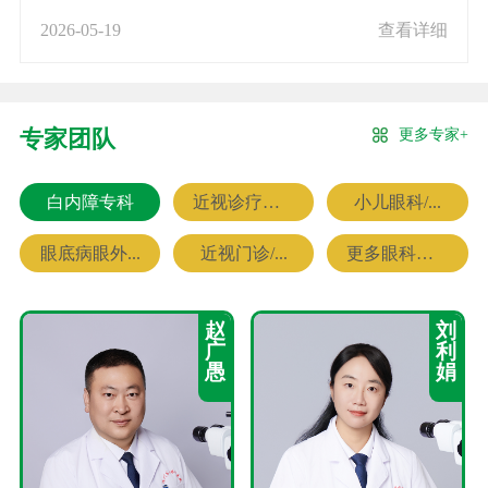
2026-05-19
查看详细
更多专家+
专家团队
白内障专科
近视诊疗专科
小儿眼科/...
眼底病眼外...
近视门诊/...
更多眼科专家
赵
刘
广
利
愚
娟