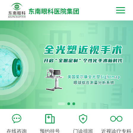
在线咨询
预约挂号
门诊排班
近视诊疗专科