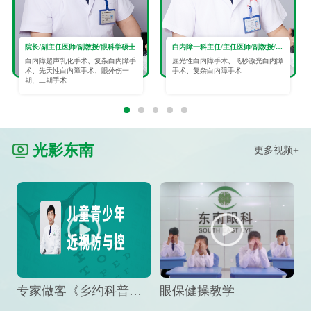
院长/副主任医师/副教授/眼科学硕士
白内障一科主任/主任医师/副教授/眼科学硕士
白内障超声乳化手术、复杂白内障手
屈光性白内障手术、飞秒激光白内障
术、先天性白内障手术、眼外伤一
手术、复杂白内障手术
期、二期手术
光影东南
更多视频+
专家做客《乡约科普》栏目，预防孩子近视竟然这么“简单”
眼保健操教学