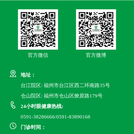
官方微信
官方微博
地址：
台江院区: 福州市台江区西二环南路35号
仓山院区: 福州市仓山区燎原路179号
24小时眼健康热线:
0591-38286666/0591-83890168
门诊时间：