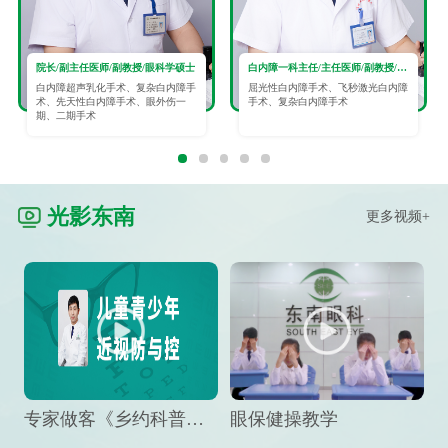
院长/副主任医师/副教授/眼科学硕士
白内障一科主任/主任医师/副教授/眼科学硕士
白内障超声乳化手术、复杂白内障手
屈光性白内障手术、飞秒激光白内障
术、先天性白内障手术、眼外伤一
手术、复杂白内障手术
期、二期手术
光影东南
更多视频+
专家做客《乡约科普》栏目，预防孩子近视竟然这么“简单”
眼保健操教学