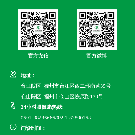
官方微信
官方微博
地址：
台江院区: 福州市台江区西二环南路35号
仓山院区: 福州市仓山区燎原路179号
24小时眼健康热线:
0591-38286666/0591-83890168
门诊时间：