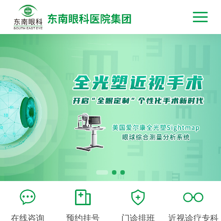
在线咨询
预约挂号
门诊排班
近视诊疗专科