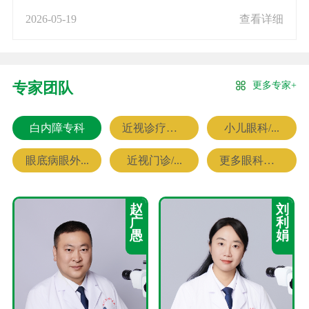
2026-05-19
查看详细
更多专家+
专家团队
白内障专科
近视诊疗专科
小儿眼科/...
眼底病眼外...
近视门诊/...
更多眼科专家
赵
刘
广
利
愚
娟