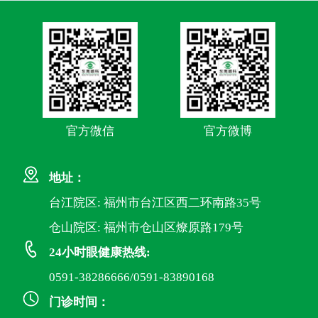
官方微信
官方微博
地址：
台江院区: 福州市台江区西二环南路35号
仓山院区: 福州市仓山区燎原路179号
24小时眼健康热线:
0591-38286666/0591-83890168
门诊时间：