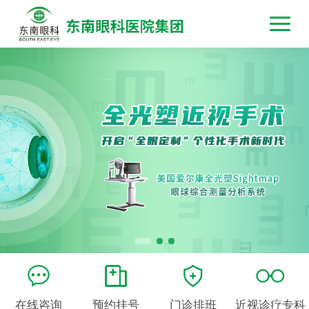
在线咨询
预约挂号
门诊排班
近视诊疗专科