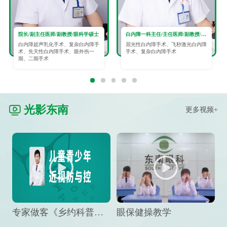
院长/副主任医师/副教授/眼科学硕士
白内障一科主任/主任医师/副教授/眼科学硕士
白内障超声乳化手术、复杂白内障手
屈光性白内障手术、飞秒激光白内障
术、先天性白内障手术、眼外伤一
手术、复杂白内障手术
期、二期手术
光影东南
更多视频+
专家做客《乡约科普》栏目，预防孩子近视竟然这么“简单”
眼保健操教学