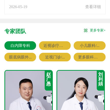
2026-05-19
查看详细
更多专家+
专家团队
白内障专科
近视诊疗专科
小儿眼科/...
眼底病眼外...
近视门诊/...
更多眼科专家
赵
刘
广
利
愚
娟