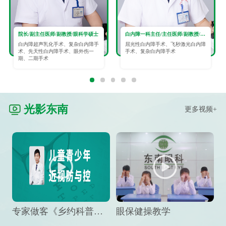
院长/副主任医师/副教授/眼科学硕士
白内障一科主任/主任医师/副教授/眼科学硕士
白内障超声乳化手术、复杂白内障手
屈光性白内障手术、飞秒激光白内障
术、先天性白内障手术、眼外伤一
手术、复杂白内障手术
期、二期手术
光影东南
更多视频+
专家做客《乡约科普》栏目，预防孩子近视竟然这么“简单”
眼保健操教学