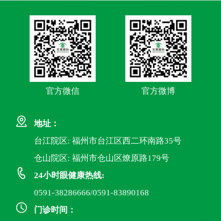
官方微信
官方微博
地址：
台江院区: 福州市台江区西二环南路35号
仓山院区: 福州市仓山区燎原路179号
24小时眼健康热线:
0591-38286666/0591-83890168
门诊时间：