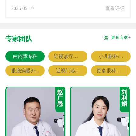
2026-05-19
查看详细
更多专家+
专家团队
白内障专科
近视诊疗专科
小儿眼科/...
眼底病眼外...
近视门诊/...
更多眼科专家
赵
刘
广
利
愚
娟