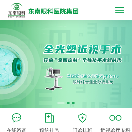
在线咨询
预约挂号
门诊排班
近视诊疗专科