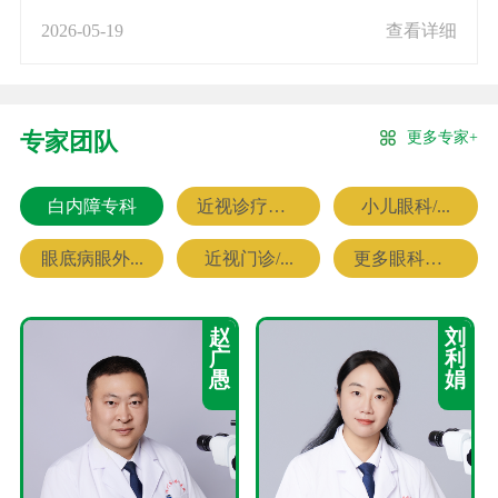
2026-05-19
查看详细
更多专家+
专家团队
白内障专科
近视诊疗专科
小儿眼科/...
眼底病眼外...
近视门诊/...
更多眼科专家
赵
刘
广
利
愚
娟