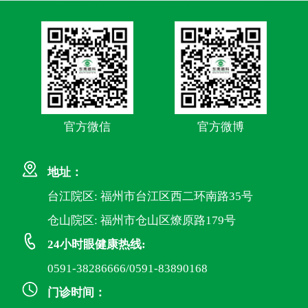
官方微信
官方微博
地址：
台江院区: 福州市台江区西二环南路35号
仓山院区: 福州市仓山区燎原路179号
24小时眼健康热线:
0591-38286666/0591-83890168
门诊时间：