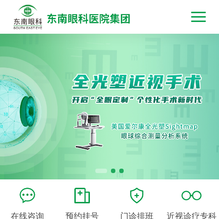
在线咨询
预约挂号
门诊排班
近视诊疗专科