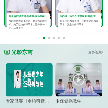
院长/副主任医师/副教授/眼科学硕士
白内障一科主任/主任医师/副教授/眼科学硕士
白内障超声乳化手术、复杂白内障手
屈光性白内障手术、飞秒激光白内障
术、先天性白内障手术、眼外伤一
手术、复杂白内障手术
期、二期手术
光影东南
更多视频+
专家做客《乡约科普》栏目，预防孩子近视竟然这么“简单”
眼保健操教学