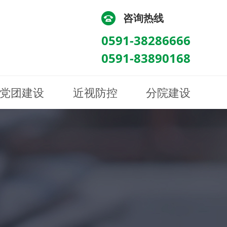
咨询热线
0591-38286666
0591-83890168
党团建设
近视防控
分院建设
化
流
科/医学验光配镜科
科/医学验光配镜科
图
讯
南眼科诊所
医院荣誉
健康科普
眼底病眼外伤科
眼底病眼外伤科
来院路线
防控视频
南京东南眼科医院
聘
科
科
眼表综合科
眼表综合科
眶病科
眶病科
中医眼科
中医眼科
保健科
保健科
白内障三科
白内障三科