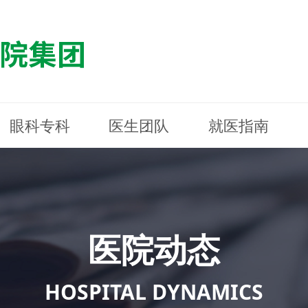
眼科专科
医生团队
就医指南
医院简介
最新动态
白内障专科
白内障专科
门诊指南
防控简介
福清东南眼科医院
医院资质
媒体报道
近视诊疗专科
近视诊疗专科
住院指南
科普知识
连江东南眼科医院
医院文
学术交
小儿眼
小儿眼
住院地
防控资
晋安东
医院环境
光影东南
近视门诊/角膜接触镜科
近视门诊/角膜接触镜科
合肥东南眼科医院
公益活动
老花眼白内障科
老花眼白内障科
佰视佳眼科
医院招
神经眼
神经眼
医院动态
青光眼科
青光眼科
眼眶整形科
眼眶整形科
眼肌眼
眼肌眼
斜弱视科
斜弱视科
HOSPITAL DYNAMICS
眼部整形科
眼部整形科
眼预防
眼预防