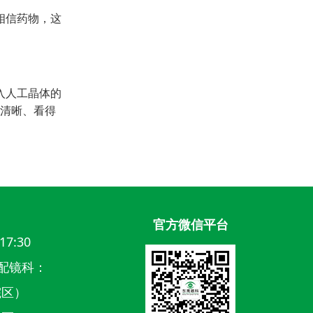
相信药物，这
入人工晶体的
得清晰、看得
官方微信平台
17:30
配镜科：
江院区）