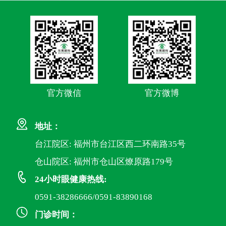
官方微信
官方微博
地址：
台江院区: 福州市台江区西二环南路35号
仓山院区: 福州市仓山区燎原路179号
24小时眼健康热线:
0591-38286666/0591-83890168
门诊时间：