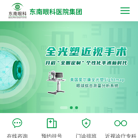
在线咨询
预约挂号
门诊排班
近视诊疗专科