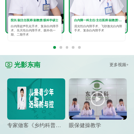
院长/副主任医师/副教授/眼科学硕士
白内障一科主任/主任医师/副教授/眼科学硕士
白内障超声乳化手术、复杂白内障手
屈光性白内障手术、飞秒激光白内障
术、先天性白内障手术、眼外伤一
手术、复杂白内障手术
期、二期手术
光影东南
更多视频+
专家做客《乡约科普》栏目，预防孩子近视竟然这么“简单”
眼保健操教学