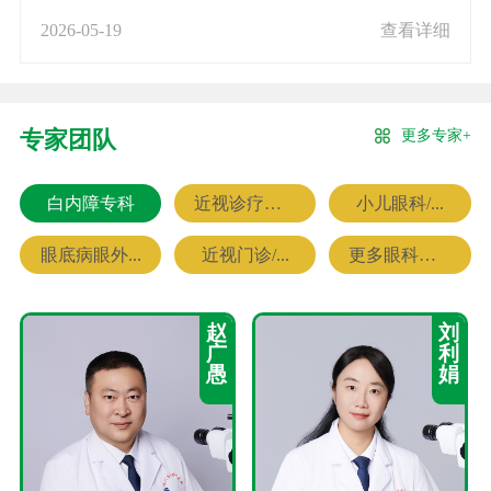
2026-05-19
查看详细
更多专家+
专家团队
白内障专科
近视诊疗专科
小儿眼科/...
眼底病眼外...
近视门诊/...
更多眼科专家
赵
刘
广
利
愚
娟