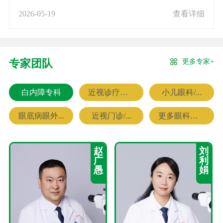
2026-05-19
查看详细
更多专家+
专家团队
白内障专科
近视诊疗专科
小儿眼科/...
眼底病眼外...
近视门诊/...
更多眼科专家
赵
刘
广
利
愚
娟