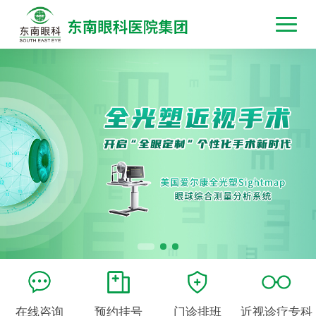
在线咨询
预约挂号
门诊排班
近视诊疗专科