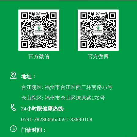
官方微信
官方微博
地址：
台江院区: 福州市台江区西二环南路35号
仓山院区: 福州市仓山区燎原路179号
24小时眼健康热线:
0591-38286666/0591-83890168
门诊时间：