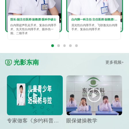
院长/副主任医师/副教授/眼科学硕士
白内障一科主任/主任医师/副教授/眼科学硕士
白内障超声乳化手术、复杂白内障手
屈光性白内障手术、飞秒激光白内障
术、先天性白内障手术、眼外伤一
手术、复杂白内障手术
期、二期手术
光影东南
更多视频+
专家做客《乡约科普》栏目，预防孩子近视竟然这么“简单”
眼保健操教学