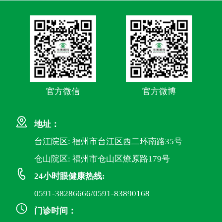
官方微信
官方微博
地址：
台江院区: 福州市台江区西二环南路35号
仓山院区: 福州市仓山区燎原路179号
24小时眼健康热线:
0591-38286666/0591-83890168
门诊时间：