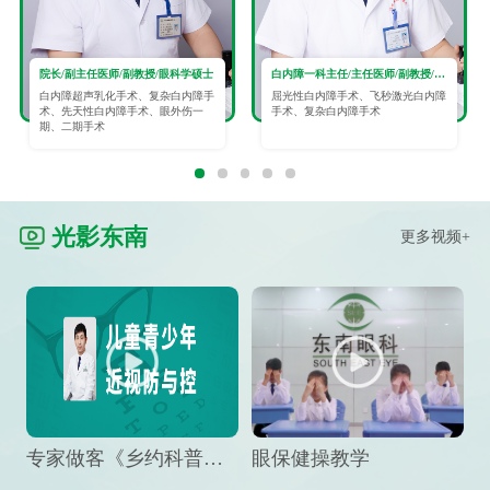
院长/副主任医师/副教授/眼科学硕士
白内障一科主任/主任医师/副教授/眼科学硕士
白内障超声乳化手术、复杂白内障手
屈光性白内障手术、飞秒激光白内障
术、先天性白内障手术、眼外伤一
手术、复杂白内障手术
期、二期手术
光影东南
更多视频+
专家做客《乡约科普》栏目，预防孩子近视竟然这么“简单”
眼保健操教学