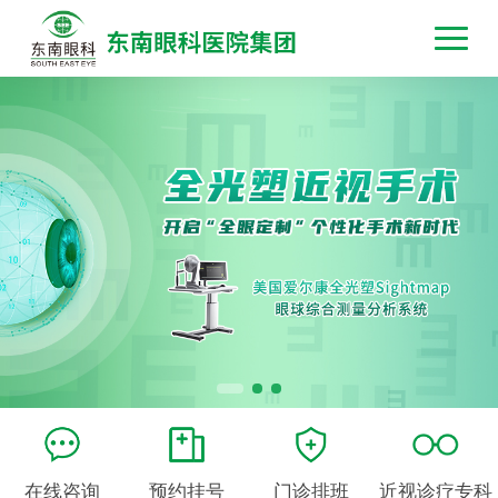
在线咨询
预约挂号
门诊排班
近视诊疗专科