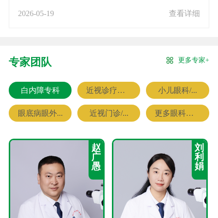
2026-05-19
查看详细
更多专家+
专家团队
白内障专科
近视诊疗专科
小儿眼科/...
眼底病眼外...
近视门诊/...
更多眼科专家
赵
刘
广
利
愚
娟