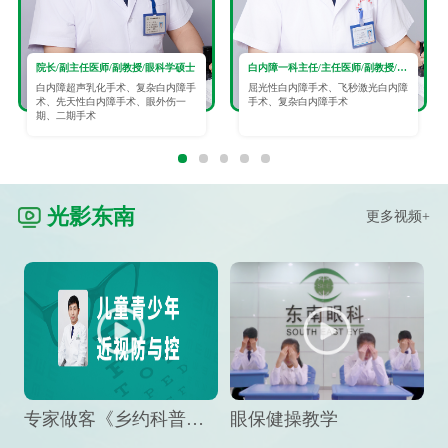
院长/副主任医师/副教授/眼科学硕士
白内障一科主任/主任医师/副教授/眼科学硕士
白内障超声乳化手术、复杂白内障手
屈光性白内障手术、飞秒激光白内障
术、先天性白内障手术、眼外伤一
手术、复杂白内障手术
期、二期手术
光影东南
更多视频+
专家做客《乡约科普》栏目，预防孩子近视竟然这么“简单”
眼保健操教学