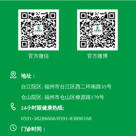
官方微信
官方微博
地址：
台江院区: 福州市台江区西二环南路35号
仓山院区: 福州市仓山区燎原路179号
24小时眼健康热线:
0591-38286666/0591-83890168
门诊时间：