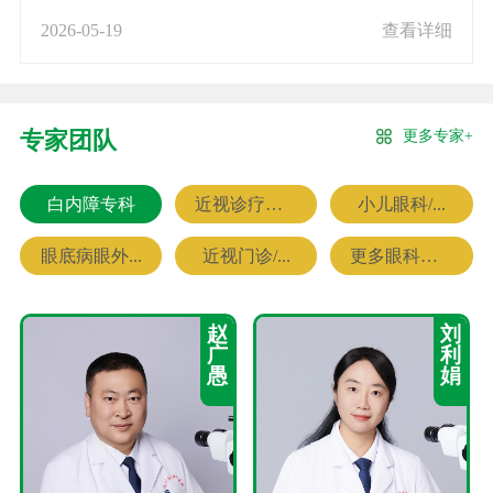
2026-05-19
查看详细
更多专家+
专家团队
白内障专科
近视诊疗专科
小儿眼科/...
眼底病眼外...
近视门诊/...
更多眼科专家
赵
刘
广
利
愚
娟