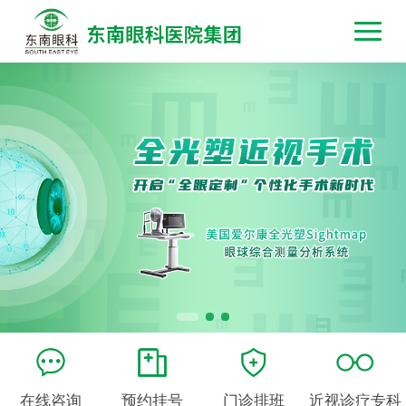
在线咨询
预约挂号
门诊排班
近视诊疗专科