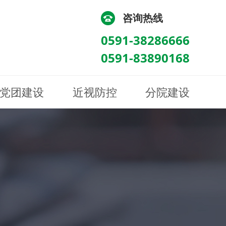
咨询热线
0591-38286666
0591-83890168
党团建设
近视防控
分院建设
化
流
科/医学验光配镜科
科/医学验光配镜科
图
讯
南眼科诊所
医院荣誉
健康科普
眼底病眼外伤科
眼底病眼外伤科
来院路线
防控视频
南京东南眼科医院
聘
科
科
眼表综合科
眼表综合科
眶病科
眶病科
中医眼科
中医眼科
保健科
保健科
白内障三科
白内障三科