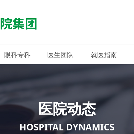
眼科专科
医生团队
就医指南
医院简介
最新动态
白内障专科
白内障专科
门诊指南
防控简介
福清东南眼科医院
医院资质
媒体报道
近视诊疗专科
近视诊疗专科
住院指南
科普知识
连江东南眼科医院
医院文
学术交
小儿眼
小儿眼
住院地
防控资
晋安东
医院环境
光影东南
近视门诊/角膜接触镜科
近视门诊/角膜接触镜科
合肥东南眼科医院
公益活动
老花眼白内障科
老花眼白内障科
佰视佳眼科
医院招
神经眼
神经眼
医院动态
青光眼科
青光眼科
眼眶整形科
眼眶整形科
眼肌眼
眼肌眼
斜弱视科
斜弱视科
HOSPITAL DYNAMICS
眼部整形科
眼部整形科
眼预防
眼预防