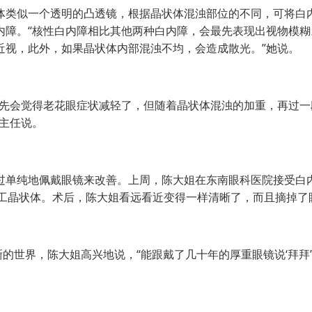
类似一个透明的凸透镜，根据晶状体混浊部位的不同，可将白
内障。“核性白内障相比其他两种白内障，会最先表现出视物模糊
近视，此外，如果晶状体内部混浊不均，会造成散光。”她说。
先会觉得老花眼症状减轻了，但随着晶状体混浊的加重，再过一
主任说。
单纯地佩戴眼镜来改善。上周，陈大姐在东南眼科医院接受白
程”人工晶状体。术后，陈大姐看远看近变得一样清晰了，而且摘掉了
世界，陈大姐高兴地说，“能跟戴了几十年的厚重眼镜说‘拜拜