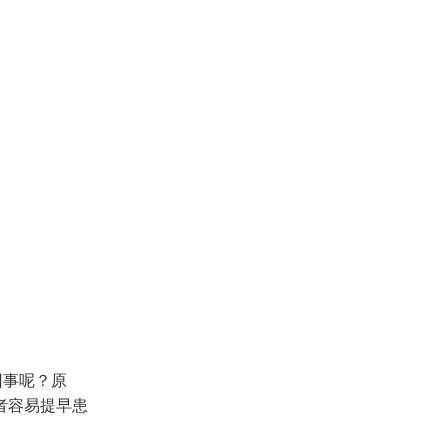
回事呢？原
者容易提早患