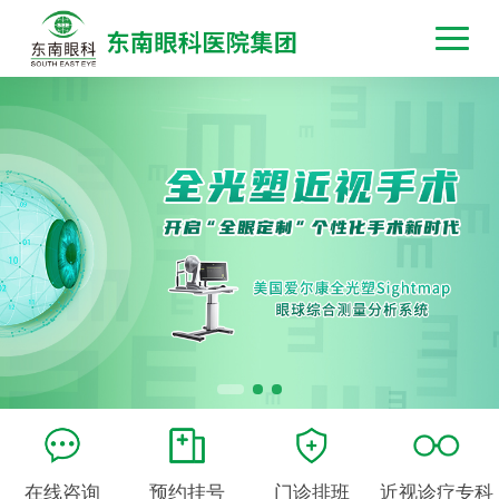
在线咨询
预约挂号
门诊排班
近视诊疗专科