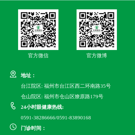
官方微信
官方微博
地址：
台江院区: 福州市台江区西二环南路35号
仓山院区: 福州市仓山区燎原路179号
24小时眼健康热线:
0591-38286666/0591-83890168
门诊时间：