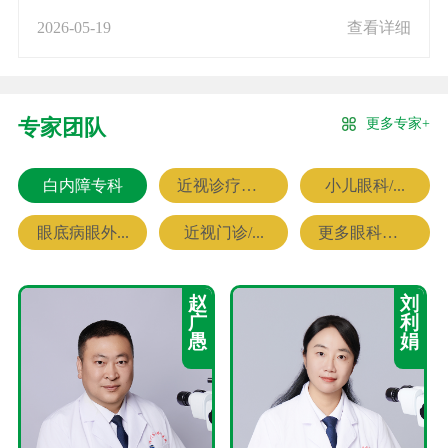
2026-05-19
查看详细
更多专家+
专家团队
白内障专科
近视诊疗专科
小儿眼科/...
眼底病眼外...
近视门诊/...
更多眼科专家
赵
刘
广
利
愚
娟