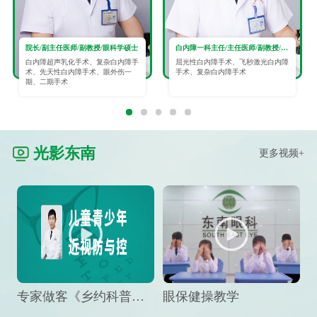
院长/副主任医师/副教授/眼科学硕士
白内障一科主任/主任医师/副教授/眼科学硕士
白内障超声乳化手术、复杂白内障手
屈光性白内障手术、飞秒激光白内障
术、先天性白内障手术、眼外伤一
手术、复杂白内障手术
期、二期手术
光影东南
更多视频+
专家做客《乡约科普》栏目，预防孩子近视竟然这么“简单”
眼保健操教学