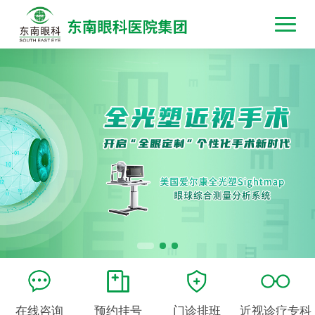
在线咨询
预约挂号
门诊排班
近视诊疗专科