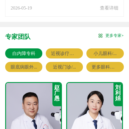
2026-05-19
查看详细
更多专家+
专家团队
白内障专科
近视诊疗专科
小儿眼科/...
眼底病眼外...
近视门诊/...
更多眼科专家
赵
刘
广
利
愚
娟