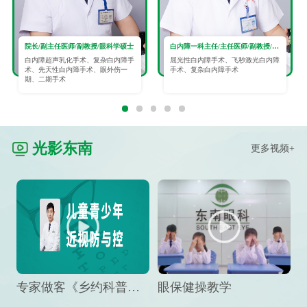
院长/副主任医师/副教授/眼科学硕士
白内障一科主任/主任医师/副教授/眼科学硕士
白内障超声乳化手术、复杂白内障手
屈光性白内障手术、飞秒激光白内障
术、先天性白内障手术、眼外伤一
手术、复杂白内障手术
期、二期手术
光影东南
更多视频+
专家做客《乡约科普》栏目，预防孩子近视竟然这么“简单”
眼保健操教学