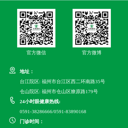
官方微信
官方微博
地址：
台江院区: 福州市台江区西二环南路35号
仓山院区: 福州市仓山区燎原路179号
24小时眼健康热线:
0591-38286666/0591-83890168
门诊时间：