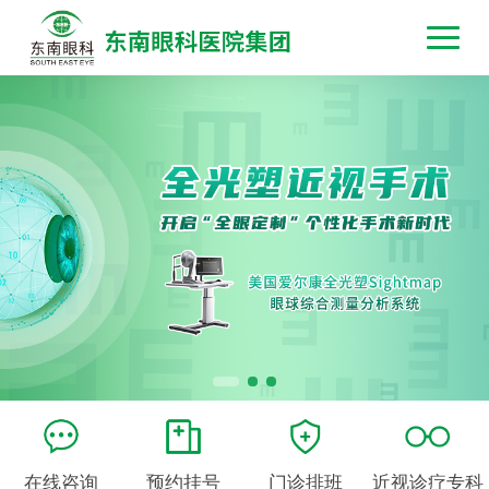
在线咨询
预约挂号
门诊排班
近视诊疗专科