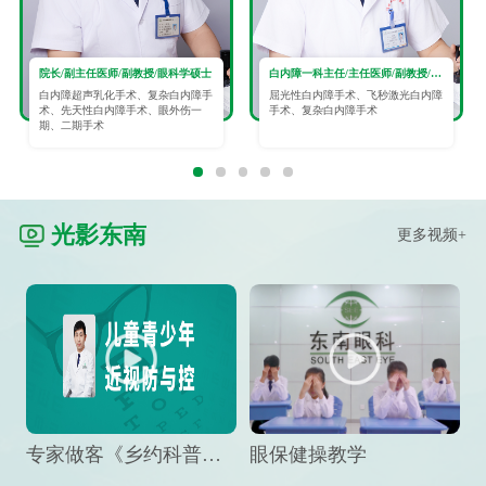
院长/副主任医师/副教授/眼科学硕士
白内障一科主任/主任医师/副教授/眼科学硕士
白内障超声乳化手术、复杂白内障手
屈光性白内障手术、飞秒激光白内障
术、先天性白内障手术、眼外伤一
手术、复杂白内障手术
期、二期手术
光影东南
更多视频+
专家做客《乡约科普》栏目，预防孩子近视竟然这么“简单”
眼保健操教学