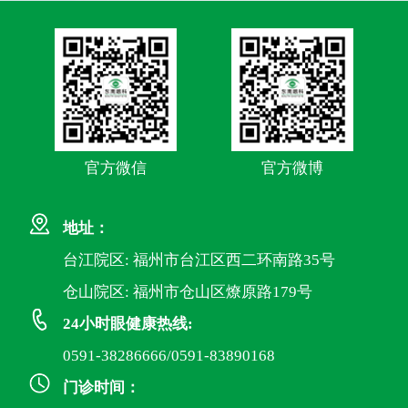
官方微信
官方微博
地址：
台江院区: 福州市台江区西二环南路35号
仓山院区: 福州市仓山区燎原路179号
24小时眼健康热线:
0591-38286666/0591-83890168
门诊时间：