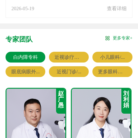
2026-05-19
查看详细
更多专家+
专家团队
白内障专科
近视诊疗专科
小儿眼科/...
眼底病眼外...
近视门诊/...
更多眼科专家
赵
刘
广
利
愚
娟