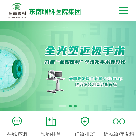
在线咨询
预约挂号
门诊排班
近视诊疗专科