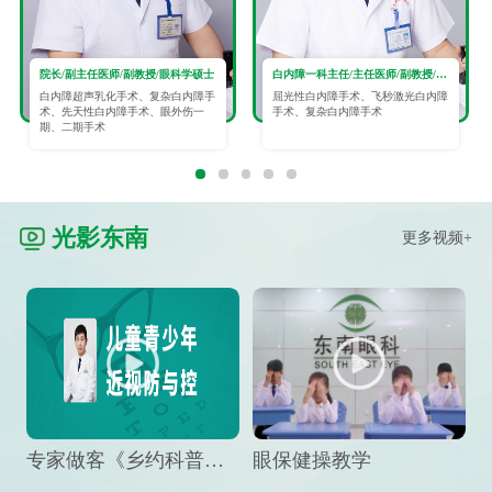
院长/副主任医师/副教授/眼科学硕士
白内障一科主任/主任医师/副教授/眼科学硕士
白内障超声乳化手术、复杂白内障手
屈光性白内障手术、飞秒激光白内障
术、先天性白内障手术、眼外伤一
手术、复杂白内障手术
期、二期手术
光影东南
更多视频+
专家做客《乡约科普》栏目，预防孩子近视竟然这么“简单”
眼保健操教学