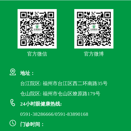
官方微信
官方微博
地址：
台江院区: 福州市台江区西二环南路35号
仓山院区: 福州市仓山区燎原路179号
24小时眼健康热线:
0591-38286666/0591-83890168
门诊时间：