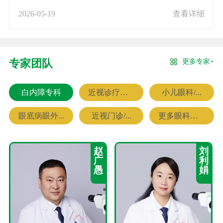
2026-05-19
查看详细
更多专家+
专家团队
白内障专科
近视诊疗专科
小儿眼科/...
眼底病眼外...
近视门诊/...
更多眼科专家
赵
刘
广
利
愚
娟