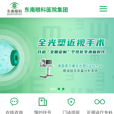
在线咨询
预约挂号
门诊排班
近视诊疗专科