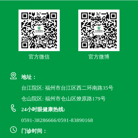
官方微信
官方微博
地址：
台江院区: 福州市台江区西二环南路35号
仓山院区: 福州市仓山区燎原路179号
24小时眼健康热线:
0591-38286666/0591-83890168
门诊时间：