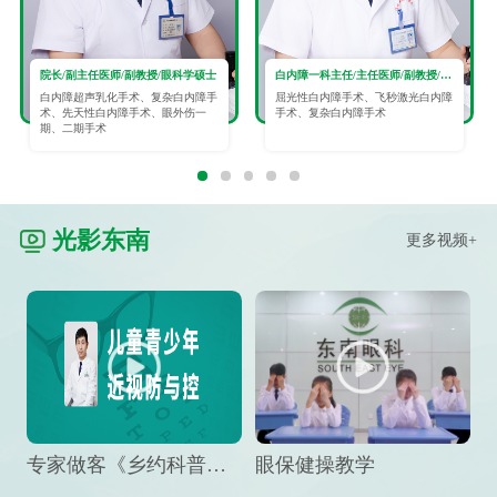
院长/副主任医师/副教授/眼科学硕士
白内障一科主任/主任医师/副教授/眼科学硕士
白内障超声乳化手术、复杂白内障手
屈光性白内障手术、飞秒激光白内障
术、先天性白内障手术、眼外伤一
手术、复杂白内障手术
期、二期手术
光影东南
更多视频+
专家做客《乡约科普》栏目，预防孩子近视竟然这么“简单”
眼保健操教学