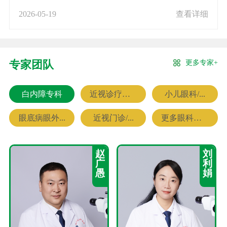
2026-05-19
查看详细
更多专家+
专家团队
白内障专科
近视诊疗专科
小儿眼科/...
眼底病眼外...
近视门诊/...
更多眼科专家
赵
刘
广
利
愚
娟