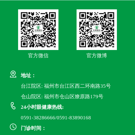
官方微信
官方微博
地址：
台江院区: 福州市台江区西二环南路35号
仓山院区: 福州市仓山区燎原路179号
24小时眼健康热线:
0591-38286666/0591-83890168
门诊时间：