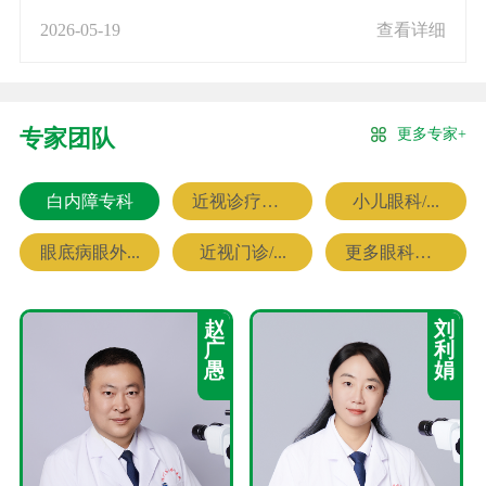
2026-05-19
查看详细
更多专家+
专家团队
白内障专科
近视诊疗专科
小儿眼科/...
眼底病眼外...
近视门诊/...
更多眼科专家
赵
刘
广
利
愚
娟