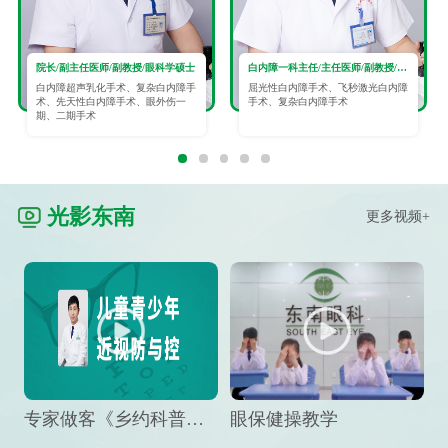
院长/副主任医师/副教授/眼科学硕士
白内障一科主任/主任医师/副教授/眼科学硕士
白内障超声乳化手术、复杂白内障手
屈光性白内障手术、飞秒激光白内障
术、先天性白内障手术、眼外伤一
手术、复杂白内障手术
期、二期手术
光影东南
更多视频+
专家做客《乡约科普》栏目，预防孩子近视竟然这么“简单”
眼保健操教学