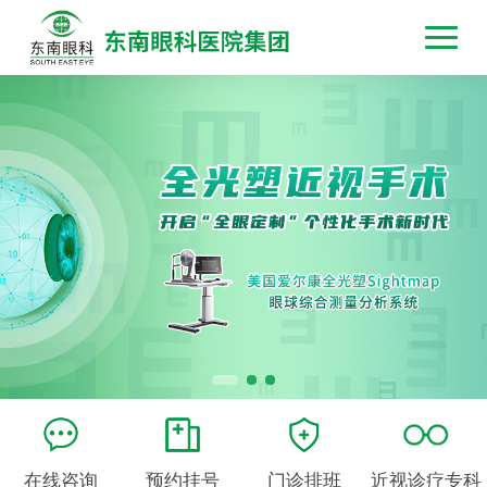
在线咨询
预约挂号
门诊排班
近视诊疗专科