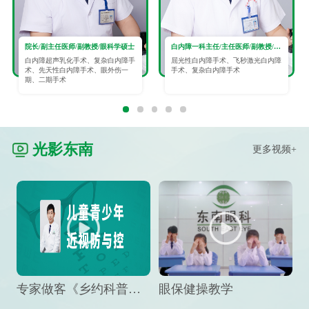
院长/副主任医师/副教授/眼科学硕士
白内障一科主任/主任医师/副教授/眼科学硕士
白内障超声乳化手术、复杂白内障手
屈光性白内障手术、飞秒激光白内障
术、先天性白内障手术、眼外伤一
手术、复杂白内障手术
期、二期手术
光影东南
更多视频+
专家做客《乡约科普》栏目，预防孩子近视竟然这么“简单”
眼保健操教学