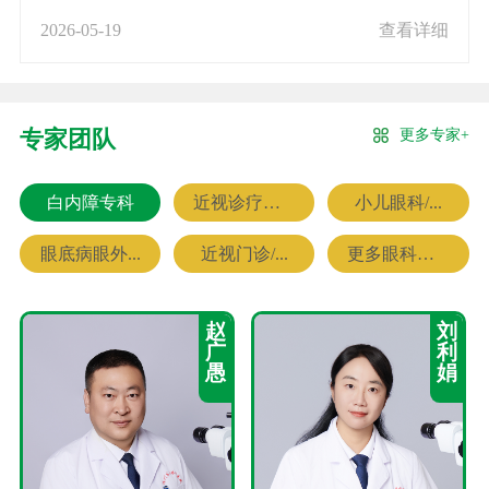
2026-05-19
查看详细
更多专家+
专家团队
白内障专科
近视诊疗专科
小儿眼科/...
眼底病眼外...
近视门诊/...
更多眼科专家
赵
刘
广
利
愚
娟