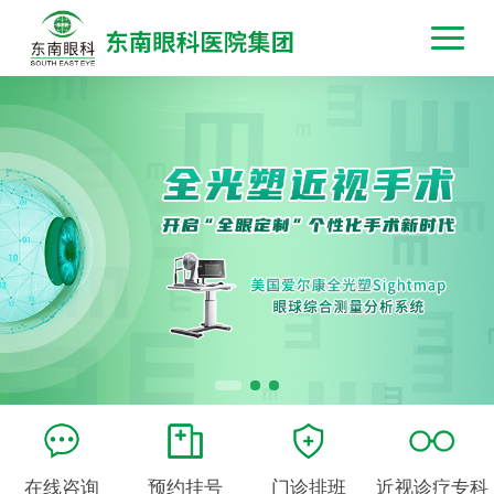
在线咨询
预约挂号
门诊排班
近视诊疗专科