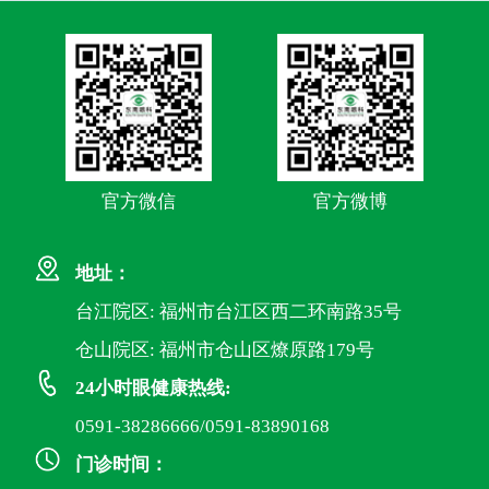
官方微信
官方微博
地址：
台江院区: 福州市台江区西二环南路35号
仓山院区: 福州市仓山区燎原路179号
24小时眼健康热线:
0591-38286666/0591-83890168
门诊时间：