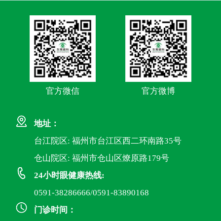
官方微信
官方微博
地址：
台江院区: 福州市台江区西二环南路35号
仓山院区: 福州市仓山区燎原路179号
24小时眼健康热线:
0591-38286666/0591-83890168
门诊时间：