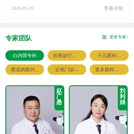
2026-05-19
查看详细
更多专家+
专家团队
白内障专科
近视诊疗专科
小儿眼科/...
眼底病眼外...
近视门诊/...
更多眼科专家
赵
刘
广
利
愚
娟