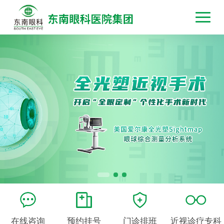
在线咨询
预约挂号
门诊排班
近视诊疗专科