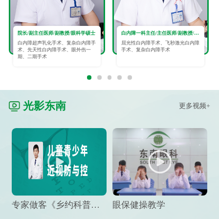
院长/副主任医师/副教授/眼科学硕士
白内障一科主任/主任医师/副教授/眼科学硕士
白内障超声乳化手术、复杂白内障手
屈光性白内障手术、飞秒激光白内障
术、先天性白内障手术、眼外伤一
手术、复杂白内障手术
期、二期手术
光影东南
更多视频+
专家做客《乡约科普》栏目，预防孩子近视竟然这么“简单”
眼保健操教学