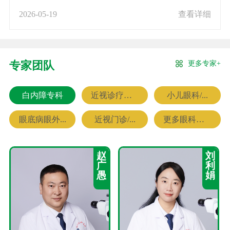
2026-05-19
查看详细
更多专家+
专家团队
白内障专科
近视诊疗专科
小儿眼科/...
眼底病眼外...
近视门诊/...
更多眼科专家
赵
刘
广
利
愚
娟