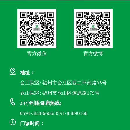
官方微信
官方微博
地址：
台江院区: 福州市台江区西二环南路35号
仓山院区: 福州市仓山区燎原路179号
24小时眼健康热线:
0591-38286666/0591-83890168
门诊时间：