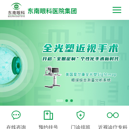
在线咨询
预约挂号
门诊排班
近视诊疗专科