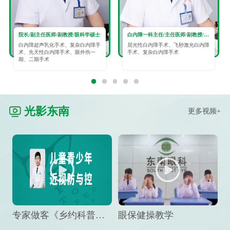
院长/副主任医师/副教授/眼科学硕士
白内障一科主任/主任医师/副教授/眼科学硕士
白内障超声乳化手术、复杂白内障手
屈光性白内障手术、飞秒激光白内障
术、先天性白内障手术、眼外伤一
手术、复杂白内障手术
期、二期手术
光影东南
更多视频+
专家做客《乡约科普》栏目，预防孩子近视竟然这么“简单”
眼保健操教学