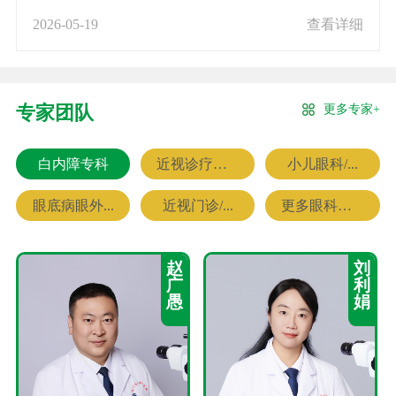
2026-05-19
查看详细
更多专家+
专家团队
白内障专科
近视诊疗专科
小儿眼科/...
眼底病眼外...
近视门诊/...
更多眼科专家
赵
刘
广
利
愚
娟