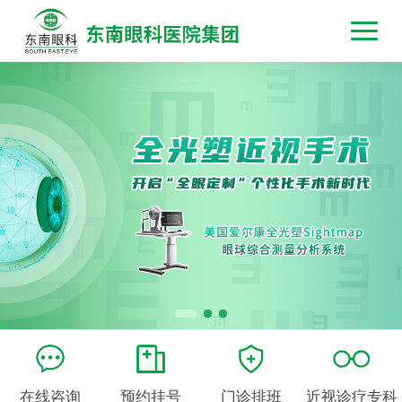
在线咨询
预约挂号
门诊排班
近视诊疗专科