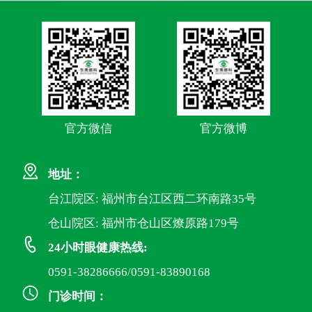
官方微信
官方微博
地址：
台江院区: 福州市台江区西二环南路35号
仓山院区: 福州市仓山区燎原路179号
24小时眼健康热线:
0591-38286666/0591-83890168
门诊时间：