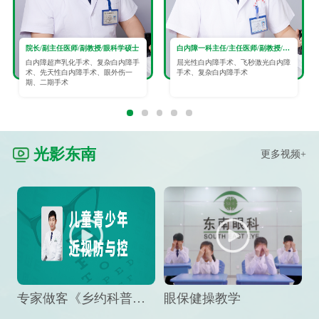
院长/副主任医师/副教授/眼科学硕士
白内障一科主任/主任医师/副教授/眼科学硕士
白内障超声乳化手术、复杂白内障手
屈光性白内障手术、飞秒激光白内障
术、先天性白内障手术、眼外伤一
手术、复杂白内障手术
期、二期手术
光影东南
更多视频+
专家做客《乡约科普》栏目，预防孩子近视竟然这么“简单”
眼保健操教学