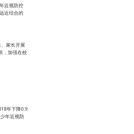
少年近视防控
远近结合的
生、家长开展
班，加强在校
8年下降0.9
青少年近视防