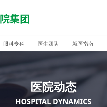
眼科专科
医生团队
就医指南
医院简介
最新动态
白内障专科
白内障专科
门诊指南
防控简介
福清东南眼科医院
医院资质
媒体报道
近视诊疗专科
近视诊疗专科
住院指南
科普知识
连江东南眼科医院
医院文
学术交
小儿眼
小儿眼
住院地
防控资
晋安东
医院环境
光影东南
近视门诊/角膜接触镜科
近视门诊/角膜接触镜科
合肥东南眼科医院
公益活动
老花眼白内障科
老花眼白内障科
佰视佳眼科
医院招
神经眼
神经眼
医院动态
青光眼科
青光眼科
眼眶整形科
眼眶整形科
眼肌眼
眼肌眼
斜弱视科
斜弱视科
HOSPITAL DYNAMICS
眼部整形科
眼部整形科
眼预防
眼预防