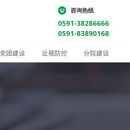
咨询热线
0591-38286666
0591-83890168
党团建设
近视防控
分院建设
化
流
科/医学验光配镜科
科/医学验光配镜科
图
讯
南眼科诊所
医院荣誉
健康科普
眼底病眼外伤科
眼底病眼外伤科
来院路线
防控视频
南京东南眼科医院
聘
科
科
眼表综合科
眼表综合科
眶病科
眶病科
中医眼科
中医眼科
保健科
保健科
白内障三科
白内障三科