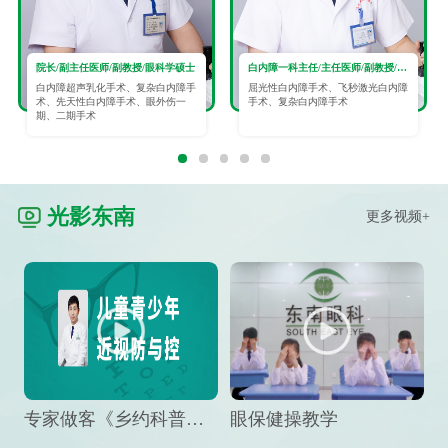
院长/副主任医师/副教授/眼科学硕士
白内障一科主任/主任医师/副教授/眼科学硕士
白内障超声乳化手术、复杂白内障手
屈光性白内障手术、飞秒激光白内障
术、先天性白内障手术、眼外伤一
手术、复杂白内障手术
期、二期手术
光影东南
更多视频+
专家做客《乡约科普》栏目，预防孩子近视竟然这么“简单”
眼保健操教学