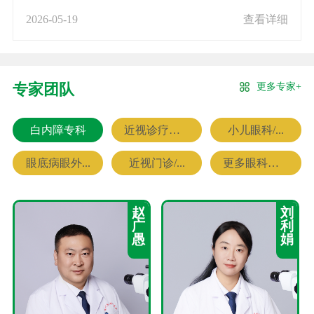
2026-05-19
查看详细
更多专家+
专家团队
白内障专科
近视诊疗专科
小儿眼科/...
眼底病眼外...
近视门诊/...
更多眼科专家
赵
刘
广
利
愚
娟