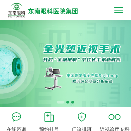
在线咨询
预约挂号
门诊排班
近视诊疗专科