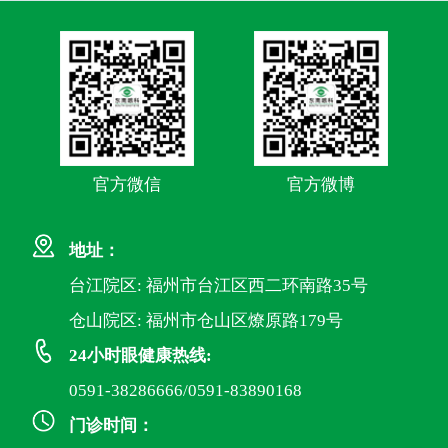
官方微信
官方微博
地址：
台江院区: 福州市台江区西二环南路35号
仓山院区: 福州市仓山区燎原路179号
24小时眼健康热线:
0591-38286666/0591-83890168
门诊时间：