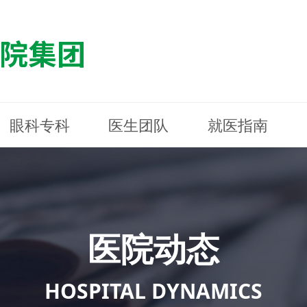
眼科专科
医生团队
就医指南
医院简介
最新动态
白内障专科
白内障专科
门诊指南
防控简介
福清东南眼科医院
医院资质
媒体报道
近视诊疗专科
近视诊疗专科
住院指南
科普知识
连江东南眼科医院
医院文
学术交
小儿眼
小儿眼
住院地
防控资
晋安东
医院环境
光影东南
近视门诊/角膜接触镜科
近视门诊/角膜接触镜科
合肥东南眼科医院
公益活动
老花眼白内障科
老花眼白内障科
佰视佳眼科
医院招
神经眼
神经眼
医院动态
青光眼科
青光眼科
眼眶整形科
眼眶整形科
眼肌眼
眼肌眼
斜弱视科
斜弱视科
HOSPITAL DYNAMICS
眼部整形科
眼部整形科
眼预防
眼预防