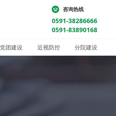
咨询热线
0591-38286666
0591-83890168
党团建设
近视防控
分院建设
化
流
科/医学验光配镜科
科/医学验光配镜科
图
讯
南眼科诊所
医院荣誉
健康科普
眼底病眼外伤科
眼底病眼外伤科
来院路线
防控视频
南京东南眼科医院
聘
科
科
眼表综合科
眼表综合科
眶病科
眶病科
中医眼科
中医眼科
保健科
保健科
白内障三科
白内障三科