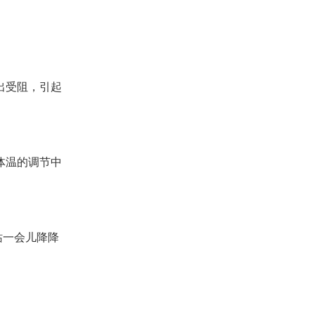
出受阻，引起
体温的调节中
站一会儿降降