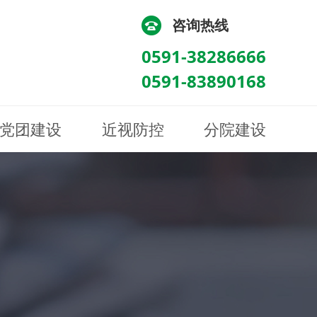
咨询热线
0591-38286666
0591-83890168
党团建设
近视防控
分院建设
化
流
科/医学验光配镜科
科/医学验光配镜科
图
讯
南眼科诊所
医院荣誉
健康科普
眼底病眼外伤科
眼底病眼外伤科
来院路线
防控视频
南京东南眼科医院
聘
科
科
眼表综合科
眼表综合科
眶病科
眶病科
中医眼科
中医眼科
保健科
保健科
白内障三科
白内障三科