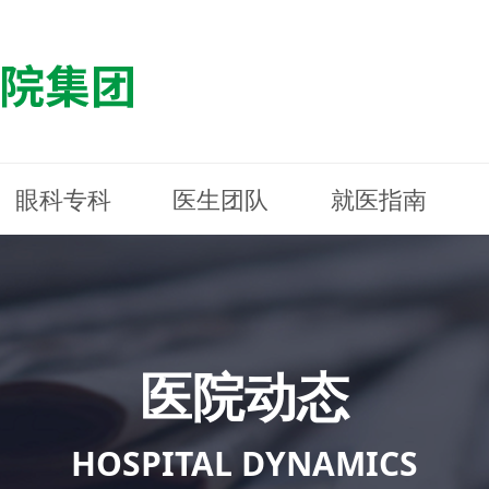
眼科专科
医生团队
就医指南
医院简介
最新动态
白内障专科
白内障专科
门诊指南
防控简介
福清东南眼科医院
医院资质
媒体报道
近视诊疗专科
近视诊疗专科
住院指南
科普知识
连江东南眼科医院
医院文
学术交
小儿眼
小儿眼
住院地
防控资
晋安东
医院环境
光影东南
近视门诊/角膜接触镜科
近视门诊/角膜接触镜科
合肥东南眼科医院
公益活动
老花眼白内障科
老花眼白内障科
佰视佳眼科
医院招
神经眼
神经眼
医院动态
青光眼科
青光眼科
眼眶整形科
眼眶整形科
眼肌眼
眼肌眼
斜弱视科
斜弱视科
HOSPITAL DYNAMICS
眼部整形科
眼部整形科
眼预防
眼预防