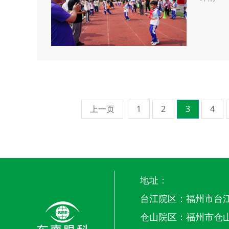
上一页
1
2
3
4
地址：
台江院区：福州市台江
仓山院区：福州市仓山