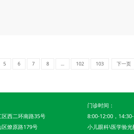
5
6
7
8
...
102
103
下一页
门诊时间：
区西二环南路35号
8:00-12:00，14:30-
区燎原路179号
小儿眼科\医学验光