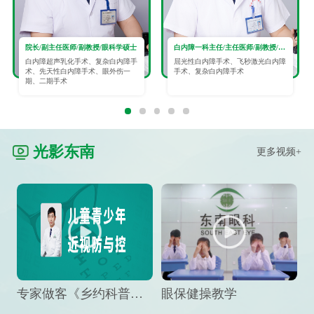
院长/副主任医师/副教授/眼科学硕士
白内障一科主任/主任医师/副教授/眼科学硕士
白内障超声乳化手术、复杂白内障手
屈光性白内障手术、飞秒激光白内障
术、先天性白内障手术、眼外伤一
手术、复杂白内障手术
期、二期手术
光影东南
更多视频+
专家做客《乡约科普》栏目，预防孩子近视竟然这么“简单”
眼保健操教学