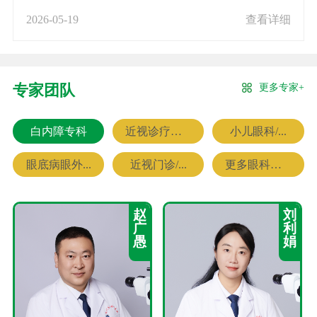
2026-05-19
查看详细
更多专家+
专家团队
白内障专科
近视诊疗专科
小儿眼科/...
眼底病眼外...
近视门诊/...
更多眼科专家
赵
刘
广
利
愚
娟