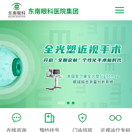
在线咨询
预约挂号
门诊排班
近视诊疗专科