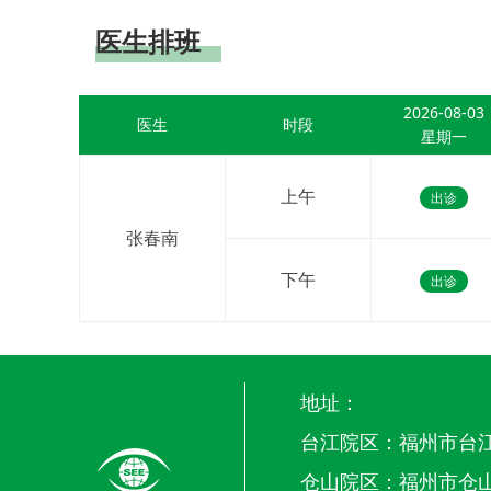
医生排班
2026-08-03
医生
时段
星期一
上午
出诊
张春南
下午
出诊
地址：
台江院区：福州市台江
仓山院区：福州市仓山