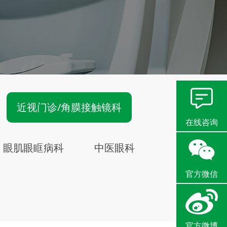
近视门诊/角膜接触镜科
在线咨询
眼肌眼眶病科
中医眼科
官方微信
官方微博