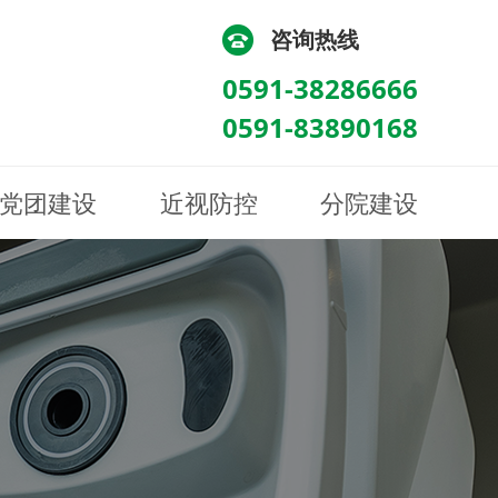
咨询热线
0591-38286666
0591-83890168
党团建设
近视防控
分院建设
化
流
科/医学验光配镜科
科/医学验光配镜科
图
讯
南眼科诊所
医院荣誉
健康科普
眼底病眼外伤科
眼底病眼外伤科
来院路线
防控视频
南京东南眼科医院
聘
科
科
眼表综合科
眼表综合科
眶病科
眶病科
中医眼科
中医眼科
保健科
保健科
白内障三科
白内障三科