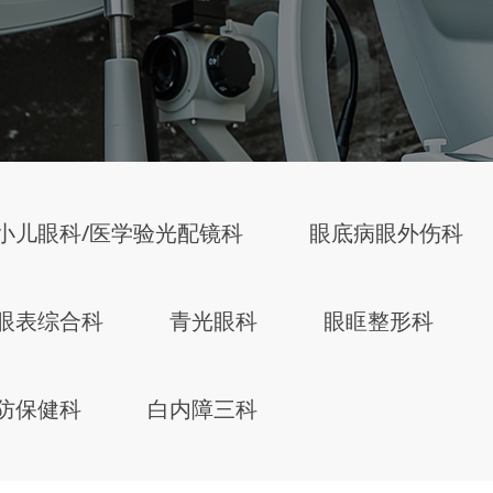
小儿眼科/医学验光配镜科
眼底病眼外伤科
眼表综合科
青光眼科
眼眶整形科
防保健科
白内障三科