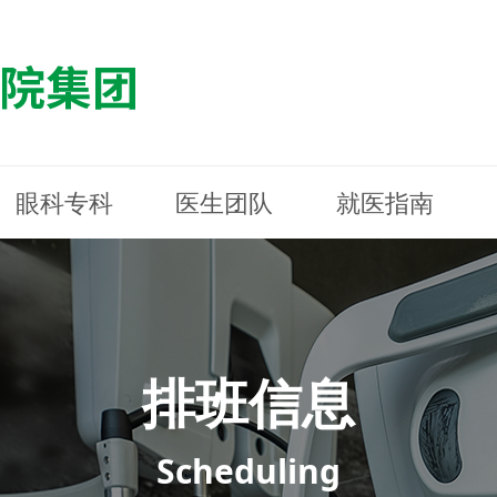
眼科专科
医生团队
就医指南
医院简介
最新动态
白内障专科
白内障专科
门诊指南
防控简介
福清东南眼科医院
医院资质
媒体报道
近视诊疗专科
近视诊疗专科
住院指南
科普知识
连江东南眼科医院
医院文
学术交
小儿眼
小儿眼
住院地
防控资
晋安东
医院环境
光影东南
近视门诊/角膜接触镜科
近视门诊/角膜接触镜科
合肥东南眼科医院
公益活动
老花眼白内障科
老花眼白内障科
佰视佳眼科
医院招
神经眼
神经眼
排班信息
青光眼科
青光眼科
眼眶整形科
眼眶整形科
眼肌眼
眼肌眼
斜弱视科
斜弱视科
Scheduling
眼部整形科
眼部整形科
眼预防
眼预防