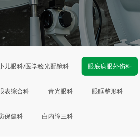
小儿眼科/医学验光配镜科
眼底病眼外伤科
眼表综合科
青光眼科
眼眶整形科
防保健科
白内障三科