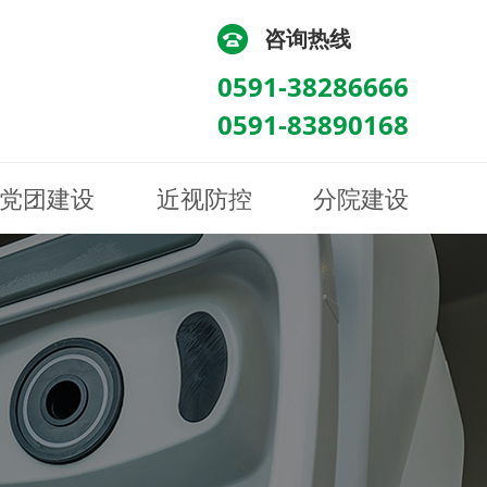
咨询热线
0591-38286666
0591-83890168
党团建设
近视防控
分院建设
化
流
科/医学验光配镜科
科/医学验光配镜科
图
讯
南眼科诊所
医院荣誉
健康科普
眼底病眼外伤科
眼底病眼外伤科
来院路线
防控视频
南京东南眼科医院
聘
科
科
眼表综合科
眼表综合科
眶病科
眶病科
中医眼科
中医眼科
保健科
保健科
白内障三科
白内障三科