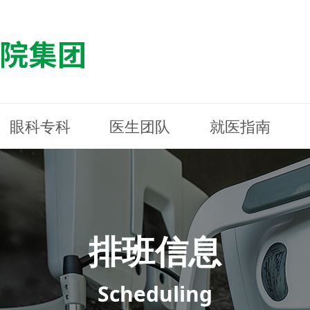
眼科专科
医生团队
就医指南
医院简介
最新动态
白内障专科
白内障专科
门诊指南
防控简介
福清东南眼科医院
医院资质
媒体报道
近视诊疗专科
近视诊疗专科
住院指南
科普知识
连江东南眼科医院
医院文
学术交
小儿眼
小儿眼
住院地
防控资
晋安东
医院环境
光影东南
近视门诊/角膜接触镜科
近视门诊/角膜接触镜科
合肥东南眼科医院
公益活动
老花眼白内障科
老花眼白内障科
佰视佳眼科
医院招
神经眼
神经眼
排班信息
青光眼科
青光眼科
眼眶整形科
眼眶整形科
眼肌眼
眼肌眼
斜弱视科
斜弱视科
Scheduling
眼部整形科
眼部整形科
眼预防
眼预防