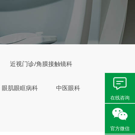
近视门诊/角膜接触镜科
眼肌眼眶病科
中医眼科
在线咨询
官方微信