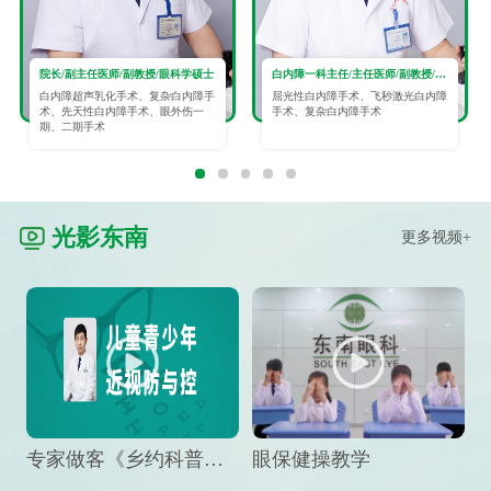
院长/副主任医师/副教授/眼科学硕士
白内障一科主任/主任医师/副教授/眼科学硕士
白内障超声乳化手术、复杂白内障手
屈光性白内障手术、飞秒激光白内障
术、先天性白内障手术、眼外伤一
手术、复杂白内障手术
期、二期手术
光影东南
更多视频+
专家做客《乡约科普》栏目，预防孩子近视竟然这么“简单”
眼保健操教学