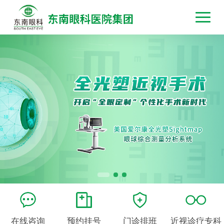
在线咨询
预约挂号
门诊排班
近视诊疗专科