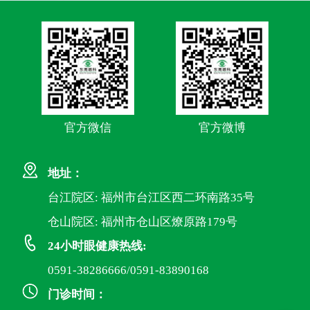
官方微信
官方微博
地址：
台江院区: 福州市台江区西二环南路35号
仓山院区: 福州市仓山区燎原路179号
24小时眼健康热线:
0591-38286666/0591-83890168
门诊时间：