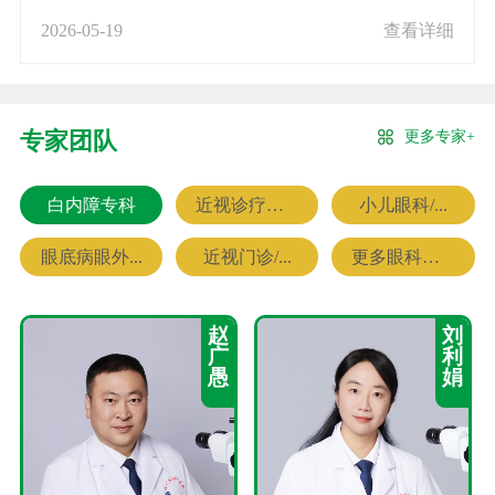
2026-05-19
查看详细
更多专家+
专家团队
白内障专科
近视诊疗专科
小儿眼科/...
眼底病眼外...
近视门诊/...
更多眼科专家
赵
刘
广
利
愚
娟