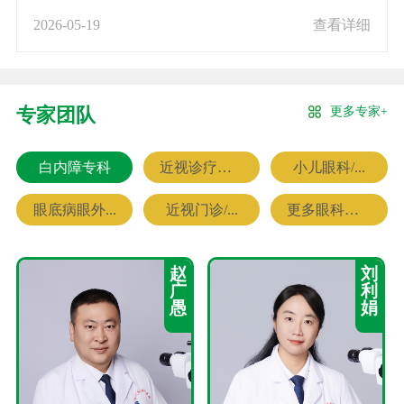
2026-05-19
查看详细
更多专家+
专家团队
白内障专科
近视诊疗专科
小儿眼科/...
眼底病眼外...
近视门诊/...
更多眼科专家
赵
刘
广
利
愚
娟