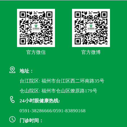
官方微信
官方微博
地址：
台江院区: 福州市台江区西二环南路35号
仓山院区: 福州市仓山区燎原路179号
24小时眼健康热线:
0591-38286666/0591-83890168
门诊时间：